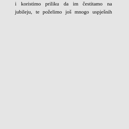
i koristimo priliku da im čestitamo na
jubileju, te poželimo još mnogo uspješnih
godina u igri i pjesmi!
Hvala i predivnoj publici u Travniku koja nas
je uz bis ispratila gromoglasnim aplauzom i
ustala na noge – to je naše najveće
zadovoljstvo i nagrada!