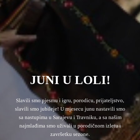
JUNI U LOLI!
Slavili smo pjesmu i igru, porodicu, prijateljstvo,
slavili smo jubileje! U mjesecu junu nastavili smo
sa nastupima u Sarajevu i Travniku, a sa našim
najmlađima smo uživali u porodičnom izletu i
završetku sezone.