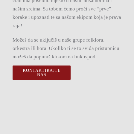
član ima posebno mjesto u našim ansamblima i
našim srcima. Sa tobom ćemo proći sve “prve”
korake i upoznati te sa našom ekipom koja je prava
raja!
Možeš da se uključiš u naše grupe folklora,
orkestra ili hora. Ukoliko ti se to sviđa pristupnicu
možeš da popuniš klikom na link ispod.
KONTAKTIRAJTE
NAS