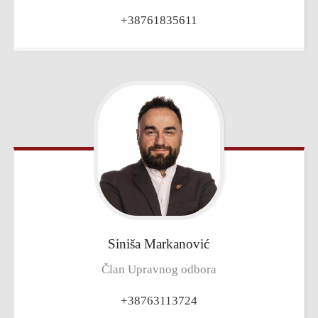
+38761835611
Siniša
Markanović
Član Upravnog odbora
+38763113724