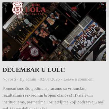
DECEMBAR U LOLI!
Novosti
By
admin
02/01/2026
Leave a comment
Ponosni smo što godinu ispraćamo sa vrhunskim
rezultatima i rekordnim brojem članova! Hvala svim
institucijama, partnerima i prijateljima koji podržavaju naš
rad. Idemo dalje, još jače!