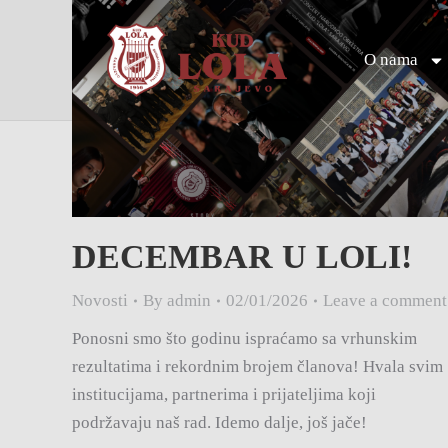
O nama
DECEMBAR U LOLI!
Novosti
By
admin
02/01/2026
Leave a comment
Ponosni smo što godinu ispraćamo sa vrhunskim
rezultatima i rekordnim brojem članova! Hvala svim
institucijama, partnerima i prijateljima koji
podržavaju naš rad. Idemo dalje, još jače!