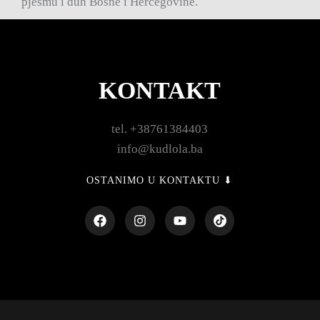
pjesmu i duh Bosne i Hercegovine.
KONTAKT
tel. +38761384403
info@kudlola.ba
OSTANIMO U KONTAKTU ⬇