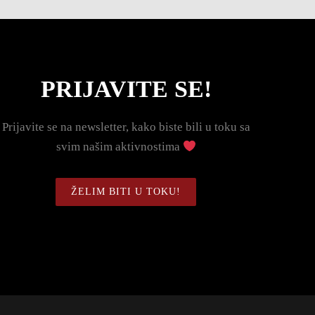
PRIJAVITE SE!
Prijavite se na newsletter, kako biste bili u toku sa
svim našim aktivnostima
ŽELIM BITI U TOKU!