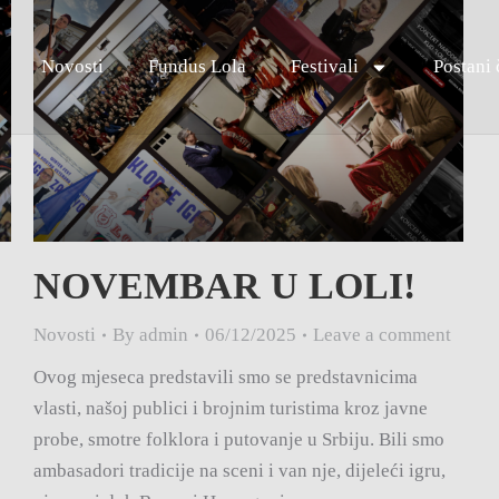
Novosti
Fundus Lola
Festivali
Postani 
NOVEMBAR U LOLI!
Novosti
By
admin
06/12/2025
Leave a comment
Ovog mjeseca predstavili smo se predstavnicima
vlasti, našoj publici i brojnim turistima kroz javne
probe, smotre folklora i putovanje u Srbiju. Bili smo
ambasadori tradicije na sceni i van nje, dijeleći igru,