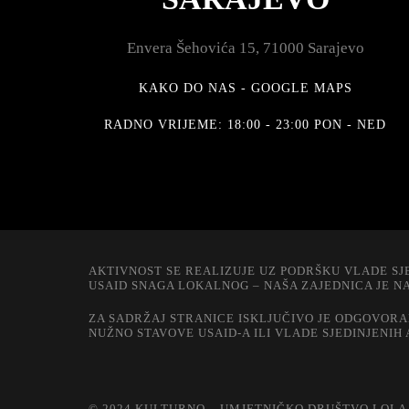
Envera Šehovića 15, 71000 Sarajevo
KAKO DO NAS - GOOGLE MAPS
RADNO VRIJEME: 18:00 - 23:00 PON - NED
AKTIVNOST SE REALIZUJE UZ PODRŠKU VLADE SJ
USAID SNAGA LOKALNOG – NAŠA ZAJEDNICA JE 
ZA SADRŽAJ STRANICE ISKLJUČIVO JE ODGOVORA
NUŽNO STAVOVE USAID-A ILI VLADE SJEDINJENIH
© 2024 KULTURNO – UMJETNIČKO DRUŠTVO LOLA 