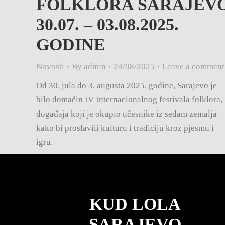
FOLKLORA SARAJEV
30.07. – 03.08.2025.
GODINE
Novosti
By
admin
24/08/2025
Leave a comment
Od 30. jula do 3. augusta 2025. godine, Sarajevo je
bilo domaćin IV Internacionalnog festivala folklora,
događaja koji je okupio učesnike iz sedam zemalja
kako bi proslavili kulturu i tradiciju kroz pjesmu i
igru.
KUD LOLA
SARAJEVO