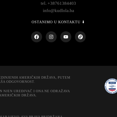
tel. +38761384403
info@kudlola.ba
OSTANIMO U KONTAKTU ⬇
EDINJENIH AMERIČKIH DRŽAVA, PUTEM
NAŠA ODGOVORNOST.
N NJEN UREĐIVAČ I ONA NE ODRAŽAVA
 AMERIČKIH DRŽAVA.
SARAJEVO. SVA PRAVA PRIDRŽANA.