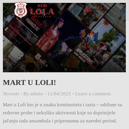
MART U LOLI!
Novosti
By
admin
11/04/2025
Leave a comment
Mart u Loli bio je u znaku kontinuiteta i rasta – održane su
redovne probe i nekoliko aktivnosti koje su doprinijele
jačanju rada ansambala i pripremama za naredni period.