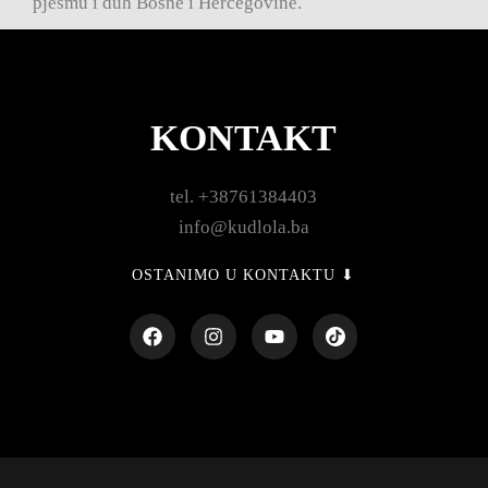
pjesmu i duh Bosne i Hercegovine.
KONTAKT
tel. +38761384403
info@kudlola.ba
OSTANIMO U KONTAKTU ⬇