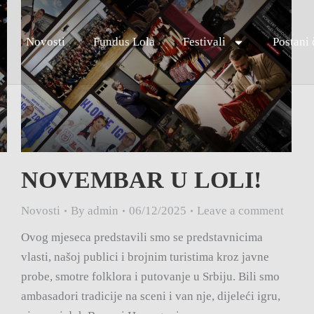
Novosti
Fundus Lola
Festivali
Postani 
NOVEMBAR U LOLI!
Novosti
By
admin
06/12/2025
Leave a comment
Ovog mjeseca predstavili smo se predstavnicima
vlasti, našoj publici i brojnim turistima kroz javne
probe, smotre folklora i putovanje u Srbiju. Bili smo
ambasadori tradicije na sceni i van nje, dijeleći igru,