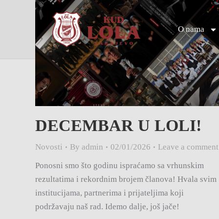
O nama
DECEMBAR U LOLI!
Novosti
By
admin
02/01/2026
Leave a comment
Ponosni smo što godinu ispraćamo sa vrhunskim
rezultatima i rekordnim brojem članova! Hvala svim
institucijama, partnerima i prijateljima koji
podržavaju naš rad. Idemo dalje, još jače!