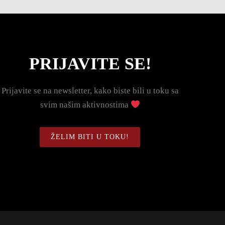
PRIJAVITE SE!
Prijavite se na newsletter, kako biste bili u toku sa
svim našim aktivnostima
ŽELIM BITI U TOKU!