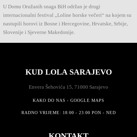
U Domu Oružanih snaga BiH održan je drugi
internacionalni festival „Loline horske večeri“ na kojem su
nastupili horovi iz Bosne i Hercegovine, Hrvatske, Srbije,
Slovenije i Sjeverne Makedonije.
KUD LOLA SARAJEVO
Envera Šehovića 15, 71000 Sarajevo
KAKO DO NAS - GOOGLE MAPS
RADNO VRIJEME: 18:00 - 23:00 PON - NED
KONTAKT