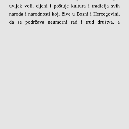
uvijek voli, cijeni i poštuje kultura i tradicija svih
naroda i narodnosti koji žive u Bosni i Hercegovini,
da se podržava neumorni rad i trud društva, a
posebno djece i omladine koji nastoje sačuvati ono
najvrijednije što nasljeđujemo i baštinimo.
Organizator koncerta je KUD „Lola“, a isti je održan
pod pokroviteljstvom Turističke zajednice Kantona
Sarajeva, uz podršku Općine Novo Sarajevo,
Ministarstva kulture i sporta Kantona Sarajevo i
SAKUD KS.