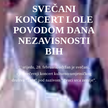
SVEČANI
KONCERT LOLE
POVODOM DANA
NEZAVISNOSTI
BIH
U srijedu, 28. februara, održan je svečani,
cjelovečernji koncert kulturno-umjetničkog
društva “Lola” pod nazivom “Zvuci srca zemlje”.