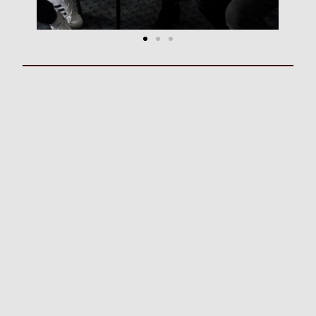
Održana prva proba rekreativnog
folklornog ansambla!
Časovi o narodnoj nošnji - učenici OŠ
Grbavila II
Održana prva proba početnog dječijeg
folklornog ansambla!
Seminar "RITAM SRCA"
Časovi o narodnoj nošnji - učenici OŠ
Grbavila II