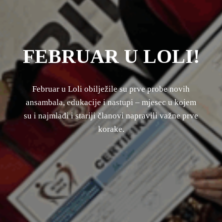
FEBRUAR U LOLI!
Februar u Loli obilježile su prve probe novih
ansambala, edukacije i nastupi – mjesec u kojem
su i najmlađi i stariji članovi napravili važne prve
korake.