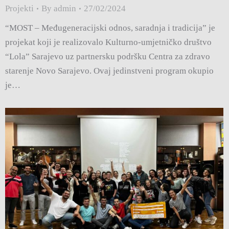
Projekti
By
admin
27/02/2024
“MOST – Međugeneracijski odnos, saradnja i tradicija” je
projekat koji je realizovalo Kulturno-umjetničko društvo
“Lola” Sarajevo uz partnersku podršku Centra za zdravo
starenje Novo Sarajevo. Ovaj jedinstveni program okupio
je…