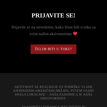
PRIJAVITE SE!
Prijavite se na newsletter, kako biste bili u toku sa
svim našim aktivnostima
ŽELIM BITI U TOKU!
AKTIVNOST SE REALIZUJE UZ PODRŠKU VLADE
SJEDINJENIH AMERIČKIH DRŽAVA, PUTEM USAID
SNAGA LOKALNOG – NAŠA ZAJEDNICA JE NAŠA
ODGOVORNOST.
ZA SADRŽAJ STRANICE ISKLJUČIVO JE