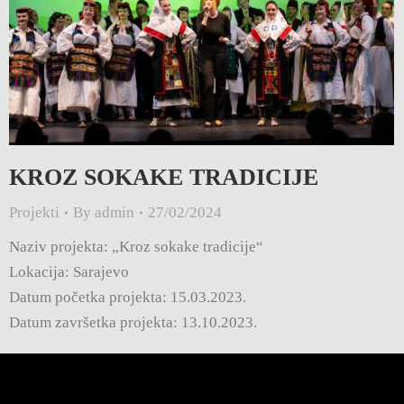
KROZ SOKAKE TRADICIJE
Projekti
By
admin
27/02/2024
Naziv projekta: „Kroz sokake tradicije“
Lokacija: Sarajevo
Datum početka projekta: 15.03.2023.
Datum završetka projekta: 13.10.2023.