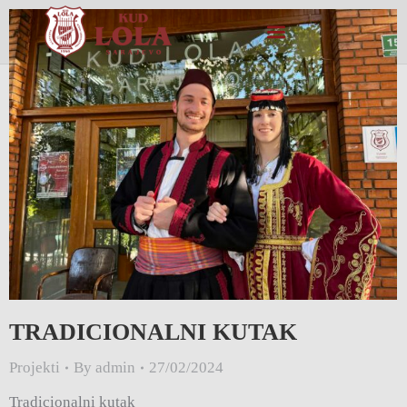
TRADICIONALNI KUTAK​
Projekti
By
admin
27/02/2024
Tradicionalni kutak